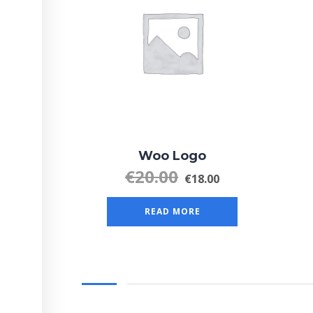
Woo Logo
€
20.00
€
18.00
READ MORE