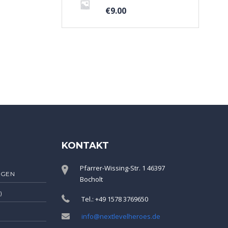
€
9.00
KONTAKT
Pfarrer-Wissing-Str. 1 46397
NGEN
Bocholt
)
Tel.: +49 1578 3769650
info@nextlevelheroes.de