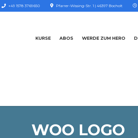
+49 1578 3769650
Pfarrer-Wissing-Str. 1 | 46397 Bocholt
KURSE
ABOS
WERDE ZUM HERO
D
WOO LOGO