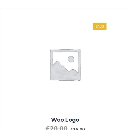
SALE!
Woo Logo
€
20.00
€
18.00