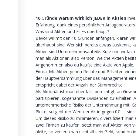
10
G
ründe warum wirklich JEDER in Aktien
inve
Erfahrung, dank eines persönlichen Anlageberaters k
Was sind Aktien und ETFs überhaupt?
Bevor wir mit den 10 Gründen anfangen, klären wir
überhaupt sind. Wer sich bereits etwas auskennt, k
Aktien sind Unternehmensanteile. Kurz und einfach
man als Aktionär, also Person, welche Aktien besit
Angenommen also du kaufst eine Aktie von Apple, dan
Firma. Mit Aktien gehen Rechte und Pflichten einhe
der Hauptversammlung über das Management einer
entspricht dabei der Anzahl der Stimmrechte.
Als Aktionär ist man ebenfalls berechtigt, an Ge
partizipieren, sogenannte Dividenden zu erhalten. 
unternehmerische Risiko der Unternehmung mit. Ge
Pleite, so geht der Wert der Aktie gegen 0€ — sie is
Um dieses Risiko zu minimieren, diversifiziert man s
zwei Firmen zu kaufen, setzt man auf Aktien von 
pleite, so verliert man nicht all sein Geld, sonder