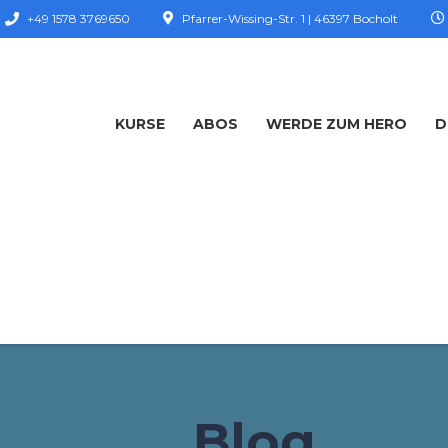
+49 1578 3769650
Pfarrer-Wissing-Str. 1 | 46397 Bocholt
KURSE
ABOS
WERDE ZUM HERO
D
Blog