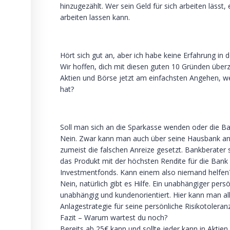
hinzugezählt. Wer sein Geld für sich arbeiten lässt,
arbeiten lassen kann.
Hört sich gut an, aber ich habe keine Erfahrung i
Wir hoffen, dich mit diesen guten 10 Gründen übe
Aktien und Börse jetzt am einfachsten Angehen, 
hat?
Soll man sich an die Sparkasse wenden oder die Ban
Nein. Zwar kann man auch über seine Hausbank an 
zumeist die falschen Anreize gesetzt. Bankberater s
das Produkt mit der höchsten Rendite für die Bank 
Investmentfonds. Kann einem also niemand helfen
Nein, natürlich gibt es Hilfe. Ein unabhängiger pers
unabhängig und kundenorientiert. Hier kann man a
Anlagestrategie für seine persönliche Risikotoleranz
Fazit – Warum wartest du noch?
Bereits ab 25€ kann und sollte jeder kann in Aktien