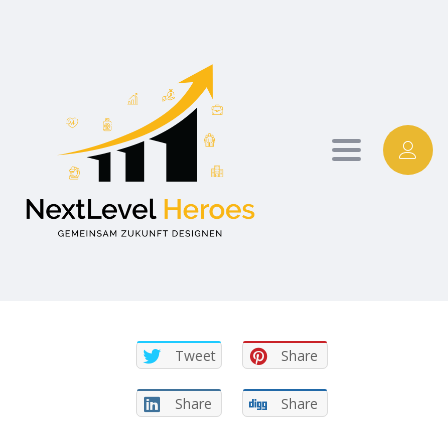
Toggle
navigation
Tweet
Share
Share
Share